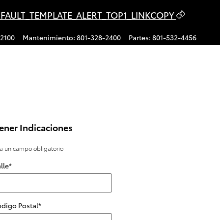
FAULT_TEMPLATE_ALERT_TOP1_LINKCOPY
-2100
Mantenimiento
:
801-328-2400
Partes
:
801-532-4456
ener Indicaciones
ca un campo obligatorio
lle
*
digo Postal
*