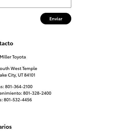
Enviar
tacto
Miller Toyota
South West Temple
Lake City
,
UT
84101
as
:
801-364-2100
enimiento
:
801-328-2400
s
:
801-532-4456
arios