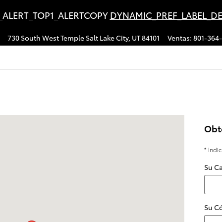
_ALERT_TOP1_ALERTCOPY
DYNAMIC_PREF_LABEL_DE
730 South West Temple
Salt Lake City
,
UT
84101
Ventas
:
801-364
Salt Lake City, UT 84101
Obt
* Indi
Su Ca
Su Có