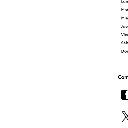
Lun
Mar
Mié
Jue
Vie
Sá
Do
Com