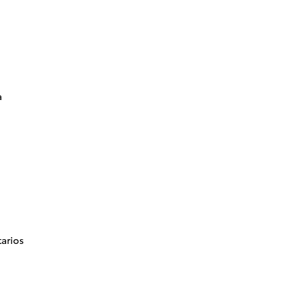
a
arios