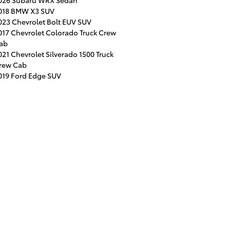
026 Subaru WRX Sedan
018 BMW X3 SUV
023 Chevrolet Bolt EUV SUV
017 Chevrolet Colorado Truck Crew
ab
021 Chevrolet Silverado 1500 Truck
rew Cab
019 Ford Edge SUV